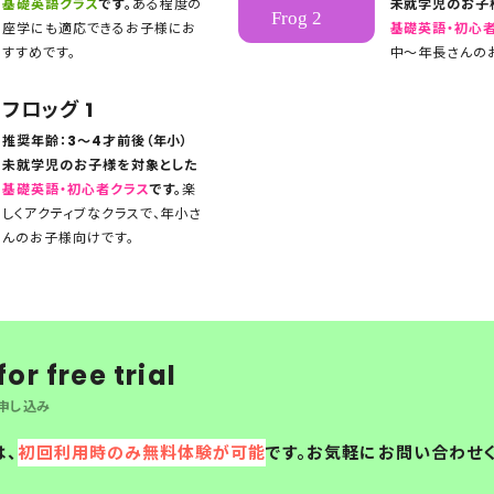
基礎英語クラス
です。
ある程度の
未就学児のお子
座学にも適応できるお子様にお
基礎英語・初心
すすめです。
中〜年長さんの
フロッグ 1
推奨年齢：3〜4才前後（年小）
未就学児のお子様を対象とした
基礎英語・初心者クラス
です。
楽
しくアクティブなクラスで、年小さ
んのお子様向けです。
or free trial
申し込み
は、
初回利用時のみ無料体験が可能
です。お気軽にお問い合わせ