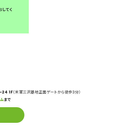
おしてく
。
24 1F
（米軍三沢基地正面ゲートから徒歩3分）
ーム
まで