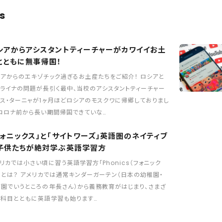
s
シアからアシスタントティーチャーがカワイイお土
とともに無事帰国！
アからのエキゾチック過ぎるお土産たちをご紹介！ ロシアと
ライナの問題が長引く最中、当校のアシスタントティーチャー
ス・ターニャが1ヶ月ほどロシアのモスクワに帰郷しておりまし
コロナ前から長い期間帰国できていな…
フォニックス」と「サイトワーズ」英語圏のネイティブ
子供たちが絶対学ぶ英語学習方
リカでは小さい頃に習う英語学習方「Phonics（フォニック
」とは？ アメリカでは通常キンダーガーテン（日本の幼稚園・
園でいうところの年長さん）から義務教育がはじまり、さまざ
な科目とともに英語学習も始ります…