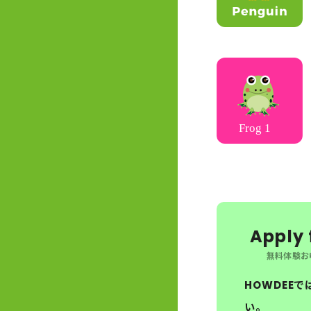
Apply f
無料体験お
HOWDEEで
い。