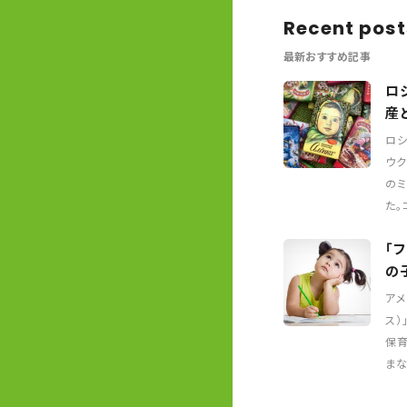
Recent post
最新おすすめ記事
ロ
産
ロシ
ウク
のミ
た。
「
の
アメ
ス）
保育
ま