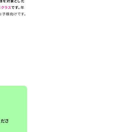
様を対象とした
者クラス
です。
年
お子様向けです。
くださ