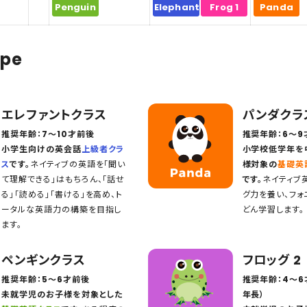
Panda
Penguin
Elephant
Frog 1
ype
エレファントクラス
パンダクラ
推奨年齢：7〜10才前後
推奨年齢：6〜9
小学生向けの英会話
上級者クラ
小学校低学年を
ス
です。
ネイティブの英語を「聞い
様対象の
基礎英
て理解できる」はもちろん、「話せ
です。
ネイティブ
る」「読める」「書ける」を高め、ト
グ力を養い、フォ
ータルな英語力の構築を目指し
どん学習します。
ます。
ペンギンクラス
フロッグ 2
推奨年齢：5〜6才前後
推奨年齢：4〜6
未就学児のお子様を対象とした
年長）