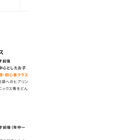
ス
才前後
中心としたお子
語・初心者クラス
英語へのヒアリン
ニックス等をどん
才前後（年中〜