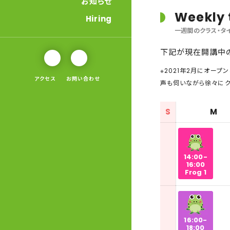
お知らせ
Weekly 
Hiring
一週間のクラス・タ
下記が現在開講中の
※2021年2月にオー
アクセス
お問い合わせ
声も伺いながら徐々にク
S
M
14:00-
16:00
Frog 1
16:00-
18:00