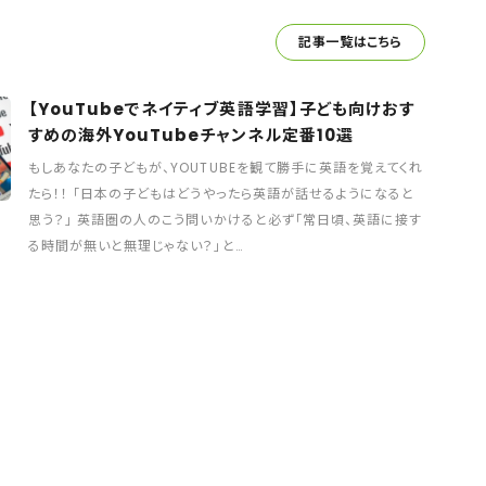
記事一覧はこちら
【YouTubeでネイティブ英語学習】子ども向けおす
すめの海外YouTubeチャンネル定番10選
もしあなたの子どもが、YOUTUBEを観て勝手に英語を覚えてくれ
たら！！ 「日本の子どもはどうやったら英語が話せるようになると
思う？」 英語圏の人のこう問いかけると必ず「常日頃、英語に接す
る時間が無いと無理じゃない？」と…