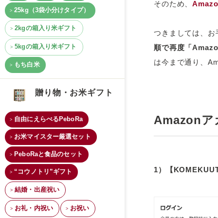
そのため、
Ama
25kg（3袋小分けタイプ）
2kgの箱入り米ギフト
つきましては、お
5kgの箱入り米ギフト
順で再度「Amaz
は今まで通り、A
もち白米
贈り物・お米ギフト
Amazo
自由にえらべるPeboRa
お米マイスター厳選セット
PeboRaと食品のセット
1）
【KOMEKU
“コウノトリ”ギフト
結婚・出産祝い
お礼・内祝い
お祝い