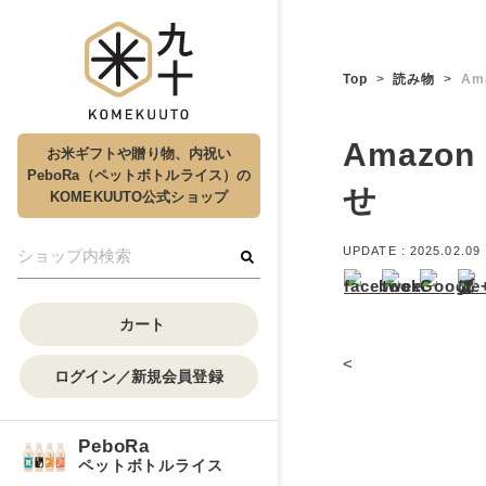
Top
読み物
Am
Amaz
お米ギフトや贈り物、内祝い
PeboRa（ペットボトルライス）の
せ
KOMEKUUTO公式ショップ
UPDATE :
2025.02.09
カート
<
ログイン／新規会員登録
PeboRa
ペットボトルライス