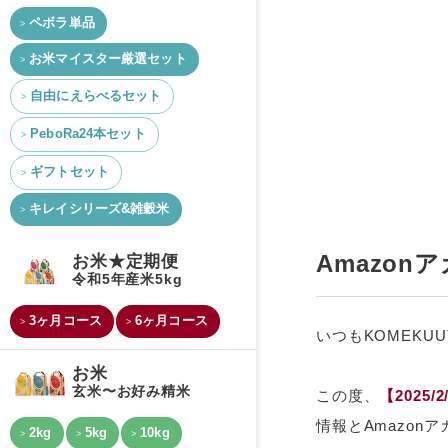
ペボラ単品
お米マイスター厳選セット
自由にえらべるセット
PeboRa24本セット
ギフトセット
キレイシリーズ&雑穀米
Amazo
お米★定期便
令和5年産米5kg
3ヶ月コース
6ヶ月コース
いつもKOMEK
お米
玄米〜お好み精米
この度、
【2025/
情報とAmazo
2kg
5kg
10kg