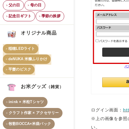
父の日
母の日
記念日ギフト
季節の挨拶
オリジナル商品
稲穂LEDライト
deNUKA 米糠ふりかけ
平蟹のビスク
お米グッズ
（雑貨）
inink × 米粒Tシャツ
ログイン画面：
ht
クラフト作家 × アクセサリー
※上の画像を参照
牧歌BOCCA×米袋バック
い。