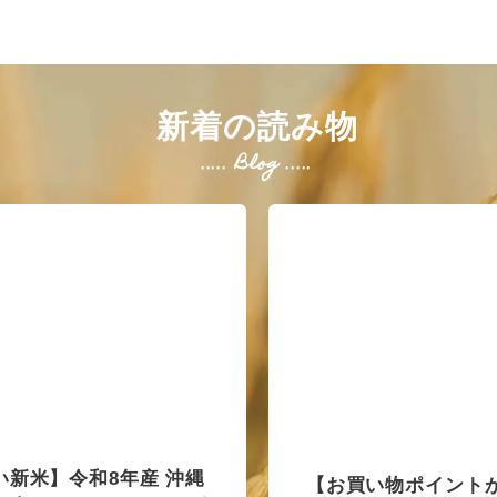
新着の読み物
..... Blog .....
い新米】令和8年産 沖縄
【お買い物ポイントが1