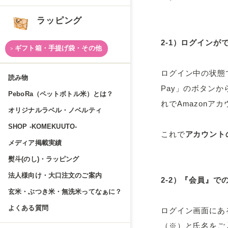
ラッピング
2-1）
ログインが
ギフト箱・手提げ袋・その他
ログイン中の状態
読み物
Pay」のボタンか
PeboRa（ペットボトル米）とは？
れでAmazonア
オリジナルラベル・ノベルティ
SHOP -KOMEKUUTO-
これで
アカウント
メディア掲載実績
熨斗(のし)・ラッピング
法人様向け・大口注文のご案内
2-2）
『会員』で
玄米・ぶつき米・無洗米ってなぁに？
よくある質問
ログイン画面にあ
（※）と氏名をご