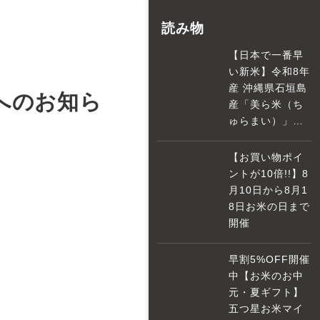
読み物
【日本で一番早
い新米】令和8年
産 沖縄県石垣島
様へのお知ら
産「美ら米（ち
ゅらまい）」到
着
【お買い物ポイ
ントが10倍!!】8
月10日から8月1
8日お米の日まで
開催
早割5%OFF開催
中【お米のお中
元・夏ギフト】
五つ星お米マイ