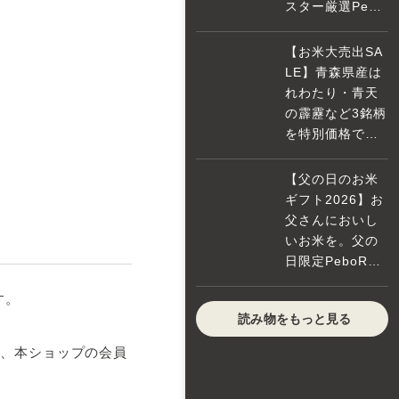
スター厳選Pebo
Ra詰合せセット
【お米大売出SA
LE】青森県産は
れわたり・青天
の霹靂など3銘柄
を特別価格で大
放出！！
【父の日のお米
ギフト2026】お
父さんにおいし
いお米を。父の
日限定PeboRa
ギフトセット
す。
読み物をもっと見る
め、本ショップの会員